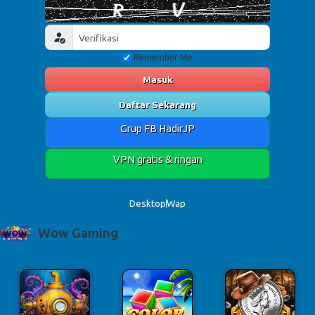
Remember Me
Masuk
Daftar Sekarang
Grup FB HadirJP
VPN gratis & ringan
Desktop
Wap
Wow Gaming