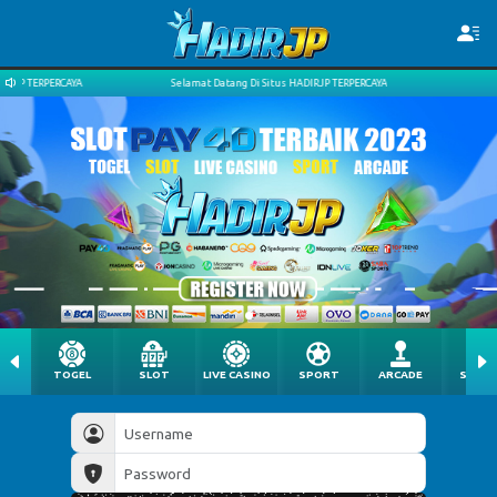
TERPERCAYA
Selamat Datang Di Situs HADIRJP TERPERCAYA
TOGEL
SLOT
LIVE CASINO
SPORT
ARCADE
SABU