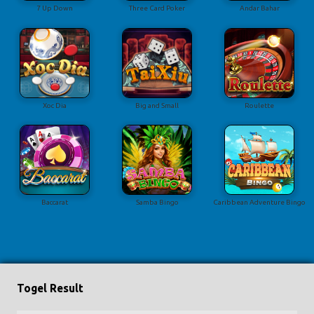
7 Up Down
Three Card Poker
Andar Bahar
Xoc Dia
Big and Small
Roulette
Baccarat
Samba Bingo
Caribbean Adventure Bingo
Togel Result