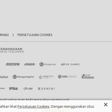
RIVASI
|
PERSETUJUAN COOKIES
 pasti setiap main Anda merasakan cepatnya wd
×
ahkan lihat
Persetujuan Cookies
. Dengan menggunakan situs
LAPOR PUSAT