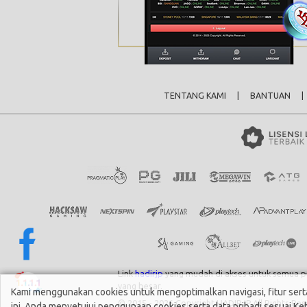
TENTANG KAMI
|
BANTUAN
|
Link
hadirjp
yang mudah di akses untuk semua p
yang besar.
Kami menggunakan cookies untuk mengoptimalkan navigasi, fitur serta
© 2015 - 2026 Copyright HADIRJP.
All Rights Re
ini, Anda menyetujui penggunaan cookies serta data pribadi sesuai
Keb