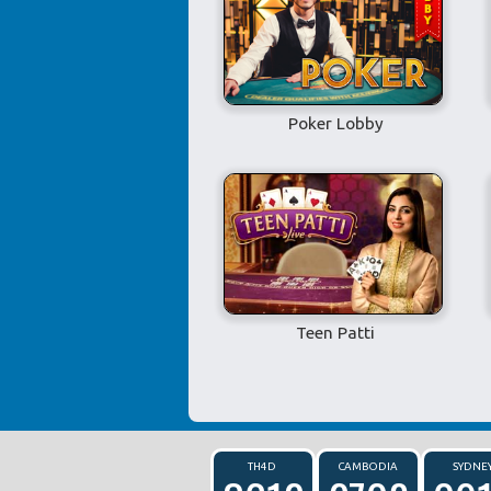
Poker Lobby
Teen Patti
TH4D
CAMBODIA
SYDNE