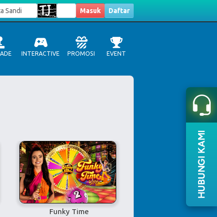
Masuk
Daftar
ADE
INTERACTIVE
PROMOSI
EVENT
Funky Time