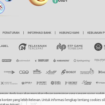
USDT
PERATURAN
|
INFORMASI BANK
|
HUBUNGI KAMI
|
KEBIJAKAN P
emain, Anda juga akan mersakan ribuan permainan yang sangam gacor, sudah
 konten yang lebih Relevan. Untuk informasi lengkap tentang cookies sil
served.
MOBILE
WAP
ijakan Privasi
.