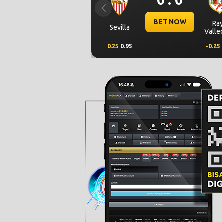
Previous
BET NOW
SK Sturm
Fener
Graz
-0.5
0.95
0.5
0