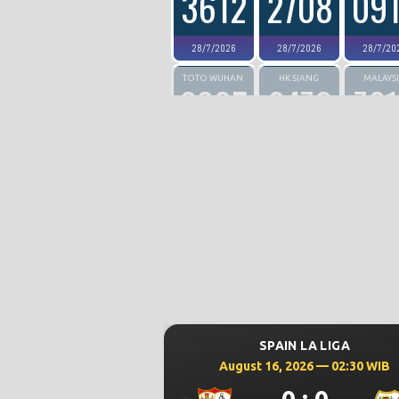
3612
2708
09
28/7/2026
28/7/2026
28/7/20
TOTO WUHAN
HK SIANG
MALAYS
2605
2476
72
8/8/2026
8/8/2026
7/8/20
UEFA CHAMPIONS LEAGUE QUALIF
August 12, 2026 — 01:30 WIB
0 : 0