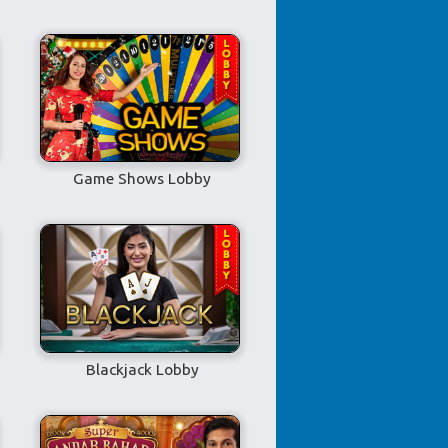
Game Shows Lobby
Blackjack Lobby