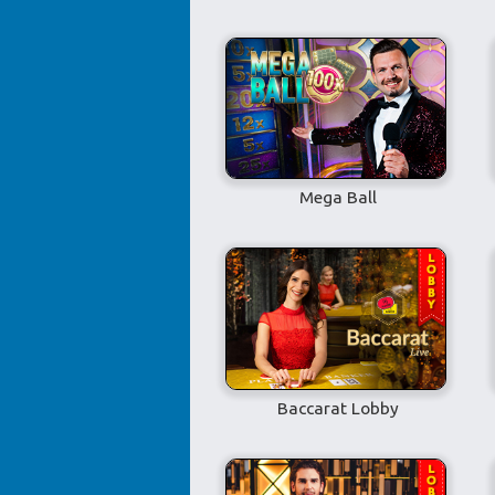
Mega Ball
Baccarat Lobby